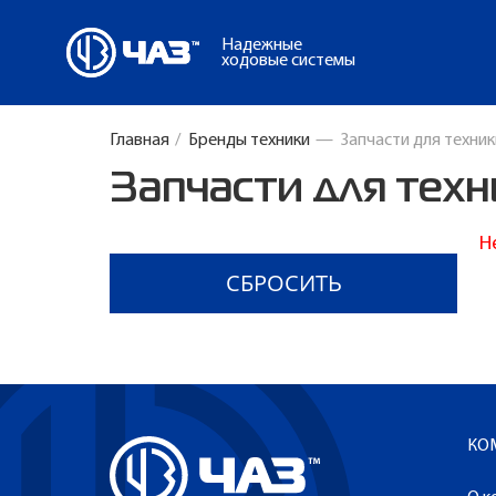
Надежные
ходовые системы
Главная
/
Бренды техники
—
Запчасти для техни
Запчасти для те
Н
КО