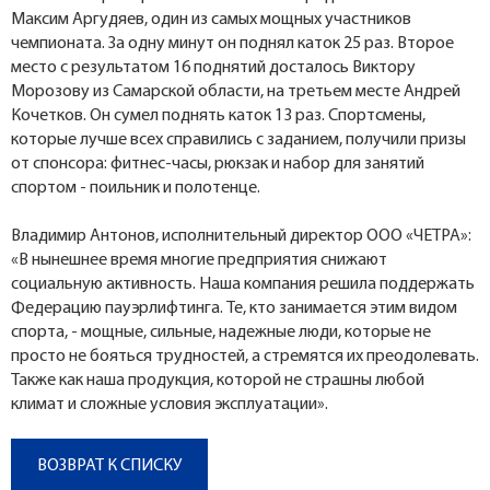
Максим Аргудяев, один из самых мощных участников
чемпионата. За одну минут он поднял каток 25 раз. Второе
место с результатом 16 поднятий досталось Виктору
Морозову из Самарской области, на третьем месте Андрей
Кочетков. Он сумел поднять каток 13 раз. Спортсмены,
которые лучше всех справились с заданием, получили призы
от спонсора: фитнес-часы, рюкзак и набор для занятий
спортом - поильник и полотенце.
Владимир Антонов, исполнительный директор ООО «ЧЕТРА»:
«В нынешнее время многие предприятия снижают
социальную активность. Наша компания решила поддержать
Федерацию пауэрлифтинга. Те, кто занимается этим видом
спорта, - мощные, сильные, надежные люди, которые не
просто не бояться трудностей, а стремятся их преодолевать.
Также как наша продукция, которой не страшны любой
климат и сложные условия эксплуатации».
ВОЗВРАТ К СПИСКУ