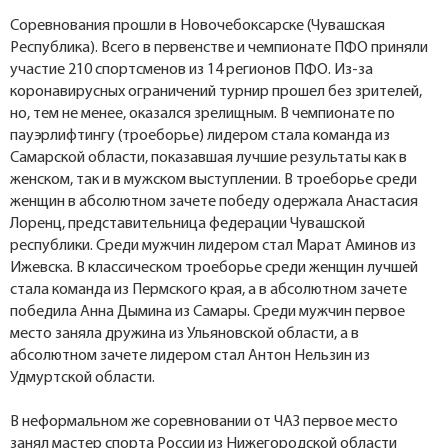
Соревнования прошли в Новочебоксарске (Чувашская
Республика). Всего в первенстве и чемпионате ПФО приняли
участие 210 спортсменов из 14 регионов ПФО. Из-за
коронавирусных ограничений турнир прошел без зрителей,
но, тем не менее, оказался зрелищным. В чемпионате по
пауэрлифтингу (троеборье) лидером стала команда из
Самарской области, показавшая лучшие результаты как в
женском, так и в мужском выступлении. В троеборье среди
женщин в абсолютном зачете победу одержала Анастасия
Лоренц, представительница федерации Чувашской
республики. Среди мужчин лидером стал Марат Аминов из
Ижевска. В классическом троеборье среди женщин лучшей
стала команда из Пермского края, а в абсолютном зачете
победила Анна Дымина из Самары. Среди мужчин первое
место заняла дружина из Ульяновской области, а в
абсолютном зачете лидером стал Антон Нельзин из
Удмуртской области.
В неформальном же соревновании от ЧАЗ первое место
занял мастер спорта России из Нижегородской области