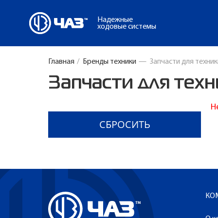
Надежные
ходовые системы
Главная
/
Бренды техники
—
Запчасти для техни
Запчасти для тех
Н
КО