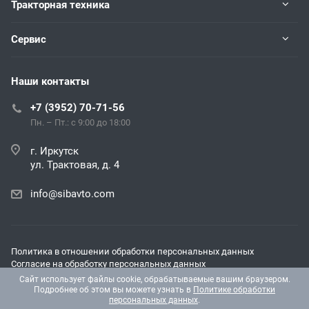
Тракторная техника
Сервис
Наши контакты
+7 (3952) 70-71-56
Пн. – Пт.: с 9:00 до 18:00
г. Иркутск
ул. Трактовая, д. 4
info@sibavto.com
Политика в отношении обработки персональных данных
Согласие на обработку персональных данных
Согласие на получение рекламных и информационных
Сайт использует файлы cookie, обрабатываемые вашим браузером.
материалов
Подробнее об этом вы можете узнать в
Политике обработки
персональных данных
.
© 2026 Все права защищены.