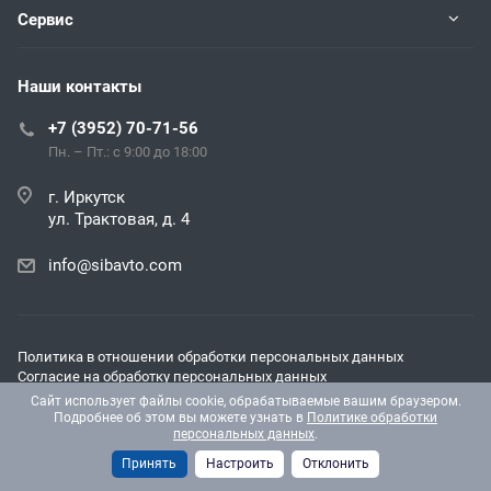
Сервис
Наши контакты
+7 (3952) 70-71-56
Пн. – Пт.: с 9:00 до 18:00
г. Иркутск
ул. Трактовая, д. 4
info@sibavto.com
Политика в отношении обработки персональных данных
Согласие на обработку персональных данных
Согласие на получение рекламных и информационных
Сайт использует файлы cookie, обрабатываемые вашим браузером.
материалов
Подробнее об этом вы можете узнать в
Политике обработки
персональных данных
.
© 2026 Все права защищены.
Принять
Настроить
Отклонить