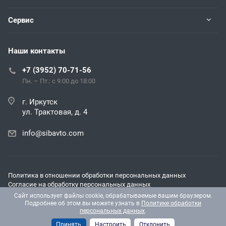
Сервис
Наши контакты
+7 (3952) 70-71-56
Пн. – Пт.: с 9:00 до 18:00
г. Иркутск
ул. Трактовая, д. 4
info@sibavto.com
Политика в отношении обработки персональных данных
Согласие на обработку персональных данных
Согласие на получение рекламных и информационных
Сайт использует файлы cookie, обрабатываемые вашим браузером.
материалов
Подробнее об этом вы можете узнать в
Политике обработки
персональных данных
.
© 2026 Все права защищены.
Принять
Настроить
Отклонить