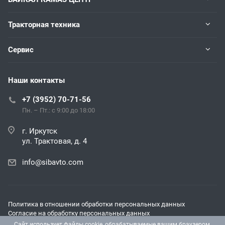
Тракторная техника
Сервис
Наши контакты
+7 (3952) 70-71-56
Пн. – Пт.: с 9:00 до 18:00
г. Иркутск
ул. Трактовая, д. 4
info@sibavto.com
Политика в отношении обработки персональных данных
Согласие на обработку персональных данных
Согласие на получение рекламных и информационных
Сайт использует файлы cookie, обрабатываемые вашим браузером.