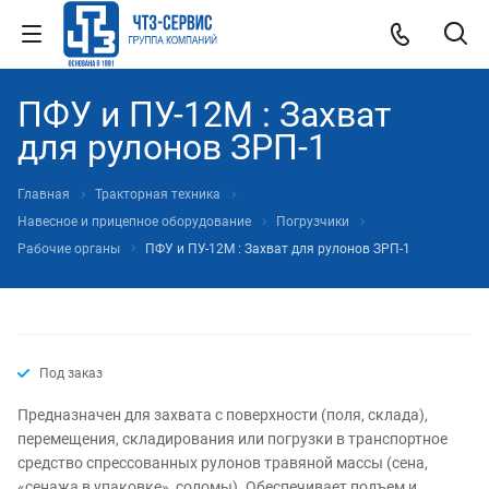
ПФУ и ПУ-12М : Захват
для рулонов ЗРП-1
Главная
Тракторная техника
Навесное и прицепное оборудование
Погрузчики
Рабочие органы
ПФУ и ПУ-12М : Захват для рулонов ЗРП-1
Под заказ
Предназначен для захвата с поверхности (поля, склада),
перемещения, складирования или погрузки в транспортное
средство спрессованных рулонов травяной массы (сена,
«сенажа в упаковке», соломы). Обеспечивает подъем и