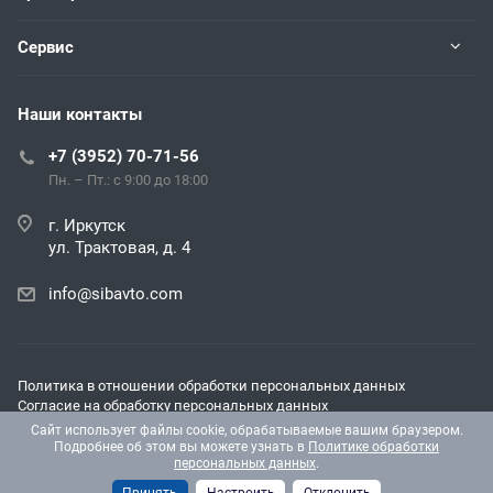
Сервис
Наши контакты
+7 (3952) 70-71-56
Пн. – Пт.: с 9:00 до 18:00
г. Иркутск
ул. Трактовая, д. 4
info@sibavto.com
Политика в отношении обработки персональных данных
Согласие на обработку персональных данных
Согласие на получение рекламных и информационных
Сайт использует файлы cookie, обрабатываемые вашим браузером.
материалов
Подробнее об этом вы можете узнать в
Политике обработки
персональных данных
.
© 2026 Все права защищены.