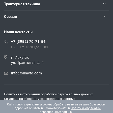
Тракторная техника
Сервис
Наши контакты
+7 (3952) 70-71-56
Пн. – Пт.: с 9:00 до 18:00
г. Иркутск
ул. Трактовая, д. 4
info@sibavto.com
Политика в отношении обработки персональных данных
Согласие на обработку персональных данных
Согласие на получение рекламных и информационных
Сайт использует файлы cookie, обрабатываемые вашим браузером.
материалов
Подробнее об этом вы можете узнать в
Политике обработки
персональных данных
.
© 2026 Все права защищены.