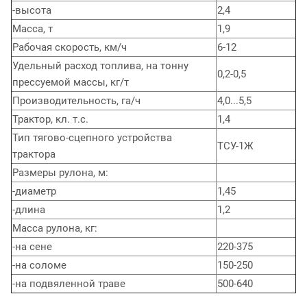
-высота
2,4
Масса, т
1,9
Рабочая скорость, км/ч
6-12
Удельный расход топлива, на тонну
0,2-0,5
прессуемой массы, кг/т
Производительность, га/ч
4,0...5,5
Трактор, кл. т.с.
1,4
Тип тягово-сцепного устройства
ТСУ-1Ж
трактора
Размеры рулона, м:
-диаметр
1,45
-длина
1,2
Масса рулона, кг:
-на сене
220-375
-на соломе
150-250
-на подвяленной траве
500-640