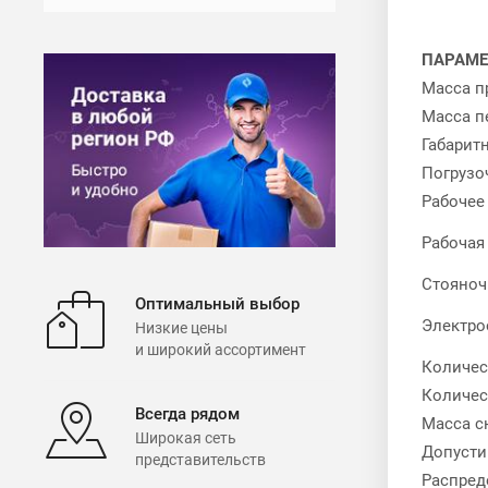
ПАРАМ
Масса пр
Масса пе
Габарит
Погрузо
Рабочее
Рабочая
Стояноч
Оптимальный выбор
Электро
Низкие цены
и широкий ассортимент
Количес
Количес
Всегда рядом
Масса с
Широкая сеть
Допусти
представительств
Распред