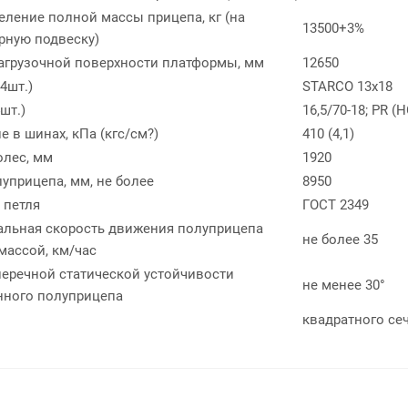
еление полной массы прицепа, кг (на
13500+3%
рную подвеску)
агрузочной поверхности платформы, мм
12650
4шт.)
STARCO 13x18
шт.)
16,5/70-18; PR 
 в шинах, кПа (кгс/см?)
410 (4,1)
олес, мм
1920
луприцепа, мм, не более
8950
 петля
ГОСТ 2349
льная скорость движения полуприцепа
не более 35
массой, км/час
перечной статической устойчивости
не менее 30°
нного полуприцепа
квадратного се