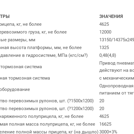
ЕТРЫ
ЗНАЧЕНИЯ
ицепа, кг, не более
4625
ревозимого груза, кг, не более
12000
ные размеры, мм
13150/14375х24
чная высота платформы, мм, не более
1325
 давление в гидросистеме, МПа (кгс/см?)
0,48(4,8)
Привод пневмат
 тормозная система
действуют на в
ная тормозная система
с механическим
Однопроводная 
оборудование
питанием от тя
тво перевозимых рулонов, шт. (?1500х1200)
20
тво перевозимых рулонов, шт. (?1200х1200)
20
наряженного полуприцела, кг, не более
4625
мая полная масса полуприцепа, кг, не более
16625
еление полной массы прицепа, кг (на дышло)
3000+3%