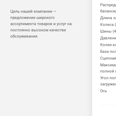
Распред
баланси
Цель нашей компании —
предложение широкого
Длина з
ассортимента товаров и услуг на
Колеса (
постоянно высоком качестве
Шины (4
обслуживания.
Давление
Колея к
База по
Сцепная
Максима
полной 
Угол по
загруже
Ось