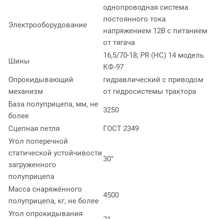
однопроводная система
постоянного тока
Электрооборудование
напряжением 12В с питанием
от тягача
16,5/70-18; PR (HC) 14 модель
Шины
КФ-97
Опрокидывающий
гидравлический с приводом
механизм
от гидросистемы трактора
База полуприцепа, мм, не
3250
более
Сцепная петля
ГОСТ 2349
Угол поперечной
статической устойчивости
30°
загруженного
полуприцепа
Масса снаряжённого
4500
полуприцепа, кг, не более
Угол опрокидывания