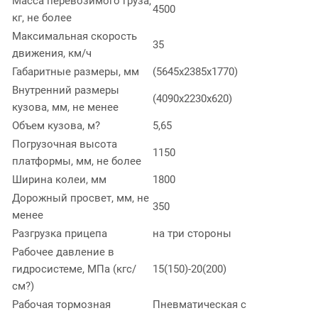
Масса перевозимого груза,
4500
кг, не более
Максимальная скорость
35
движения, км/ч
Габаритные размеры, мм
(5645x2385x1770)
Внутренний размеры
(4090x2230x620)
кузова, мм, не менее
Объем кузова, м?
5,65
Погрузочная высота
1150
платформы, мм, не более
Ширина колеи, мм
1800
Дорожный просвет, мм, не
350
менее
Разгрузка прицепа
на три стороны
Рабочее давление в
гидросистеме, МПа (кгс/
15(150)-20(200)
см?)
Рабочая тормозная
Пневматическая с