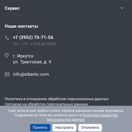
Сервис
Наши контакты
+7 (3952) 70-71-56
Пн. – Пт.: с 9:00 до 18:00
г. Иркутск
ул. Трактовая, д. 4
info@sibavto.com
Политика в отношении обработки персональных данных
Согласие на обработку персональных данных
Согласие на получение рекламных и информационных
Сайт использует файлы cookie, обрабатываемые вашим браузером.
материалов
Подробнее об этом вы можете узнать в
Политике обработки
персональных данных
.
© 2026 Все права защищены.
Принять
Настроить
Отклонить