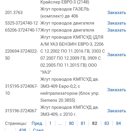
Крайслер ЕВРО-3 (2148)
Жгут проводов ГАЗЕЛЬ
201.3763
Заказать
(комплект) дв 406
5325-3724740-12
Жгут проводов двигателя
Заказать
65206-3724740-17
Жгут проводов двигателя
Заказать
Жгут проводов КМПСУД (ДЛЯ
А/М УАЗ БЕНЗИН ЕВРО-3, 2206
220694-3724022-
С 12.2002 ПО 11.2016 ГВ, 3303 С
Заказать
50
07.2007 ПО 12.2009 ГВ, 3909 С
02.2005 ПО 11.2015 ГВ) ООО
"УАЗ"
Жгут проводов КМПСУД дв.
315195-3724067-
ЗМЗ-409 Евро-0,2; с
Заказать
10
нейтрализатором (блок упр.
Siemens 20.3855)
Жгут проводов КМПСУД дв.
315196-3724067
Заказать
ЗМЗ-409, с 2010 г.
Страницы:
Пред.
1
...
80
81
82
83
84
...
438
След.