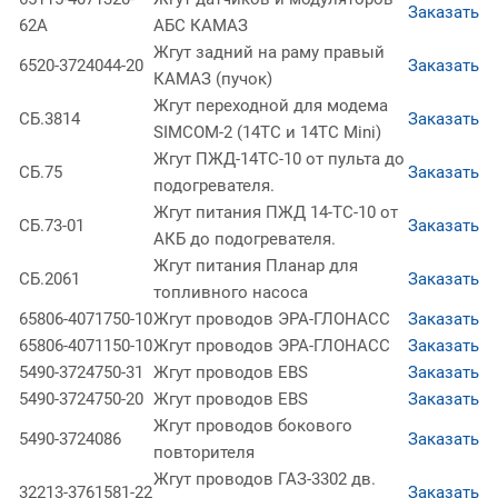
Заказать
62А
АБС КАМАЗ
Жгут задний на раму правый
6520-3724044-20
Заказать
КАМАЗ (пучок)
Жгут переходной для модема
СБ.3814
Заказать
SIMCOM-2 (14ТС и 14ТС Mini)
Жгут ПЖД-14ТС-10 от пульта до
СБ.75
Заказать
подогревателя.
Жгут питания ПЖД 14-ТС-10 от
СБ.73-01
Заказать
АКБ до подогревателя.
Жгут питания Планар для
СБ.2061
Заказать
топливного насоса
65806-4071750-10
Жгут проводов ЭРА-ГЛОНАСС
Заказать
65806-4071150-10
Жгут проводов ЭРА-ГЛОНАСС
Заказать
5490-3724750-31
Жгут проводов EBS
Заказать
5490-3724750-20
Жгут проводов EBS
Заказать
Жгут проводов бокового
5490-3724086
Заказать
повторителя
Жгут проводов ГАЗ-3302 дв.
32213-3761581-22
Заказать