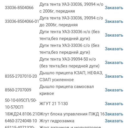
Дуга тента УАЗ-33036, 39094 н/о
33036-8504066
Заказать
с 2006г, передняя
Дуга тента УАЗ-33036, 39094 с/о
33036-8504066-01
Заказать
до 2006г, передняя
Дуги тента УАЗ-33036 н/о (без
Заказать
тента,без передней дуги)
Дуги тента УАЗ-33036 с/о (без
Заказать
тента,без передней дуги)
Дуги тента УАЗ-39094-50 н/о
Заказать
(без тента,без передней дуги)
Дышло прицепа КЗАП, НЕФАЗ,
8355-2707010-20
Заказать
СЗАП усиленное
Дышло прицепа самосвал
8560-2707009
Заказать
кривое
50-10-695СП/50-
ЖГУТ 21 Т-130
Заказать
10-570СП
18ЖД24.8106.210
Жгут блока управления ПЖД 16
Заказать
6460-3724048-10
Жгут гидрозамка
Заказать
65115-4071320-
Жгут датчиков и модуляторов