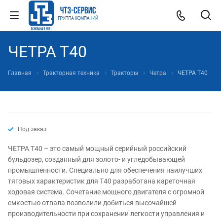
ЧЕТРА Т40
Главная
Тракторная техника
Тракторы
Четра
ЧЕТРА Т40
Под заказ
ЧЕТРА Т40 – это самый мощный серийный российский
бульдозер, созданный для золото- и угледобывающей
промышленности. Специально для обеспечения наилучших
тяговых характеристик для Т40 разработана кареточная
ходовая система. Сочетание мощного двигателя с огромной
емкостью отвала позволили добиться высочайшей
производительности при сохранении легкости управления и