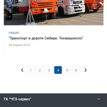
ОБЩИЕ
"Транспорт и дороги Сибири. Техмашэкспо"
29 апреля 2014
1
2
3
4
5
6
ГК "ЧТЗ-сервис"