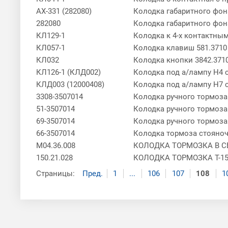
АХ-331 (282080)
Колодка габаритного фона
282080
Колодка габаритного фонар
КЛ129-1
Колодка к 4-х контактным 
КЛ057-1
Колодка клавиш 581.371
КЛ032
Колодка кнопки 3842.371
КЛ126-1 (КЛД002)
Колодка под а/лампу Н4 
КЛД003 (12000408)
Колодка под а/лампу Н7
3308-3507014
Колодка ручного тормоза
51-3507014
Колодка ручного тормоза
69-3507014
Колодка ручного тормоза 
66-3507014
Колодка тормоза стояноч
М04.36.008
КОЛОДКА ТОРМОЗКА В С
150.21.028
КОЛОДКА ТОРМОЗКА Т-1
Страницы:
Пред.
1
...
106
107
108
1