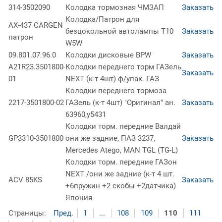
314-3502090
Колодка тормозная ЧМЗАП
Заказать
Колодка/Патрон для
АХ-437 CARGEN
безцокольной автолампы Т10
Заказать
патрон
W5W
09.801.07.96.0
Колодки дисковые BPW
Заказать
A21R23.3501800-
Колодки переднего торм ГАЗель
Заказать
01
NEXT (к-т 4шт) ф/упак. ГАЗ
Колодки переднего тормоза
2217-3501800-02
ГАЗель (к-т 4шт) "Оригинал" ан.
Заказать
63960,у5431
Колодки торм. передние Валдай
GP3310-3501800
они же задние, ПАЗ 3237,
Заказать
Mercedes Atego, MAN TGL (TG-L)
Колодки торм. передние ГАЗон
NEXT /они же задние (к-т 4 шт.
ACV 85KS
Заказать
+6пружин +2 скобы +2датчика)
Япония
Страницы:
Пред.
1
...
108
109
110
111