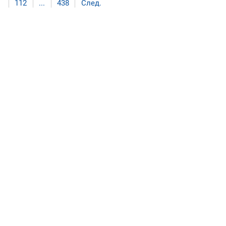
112
...
438
След.