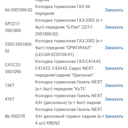
Колодка тормозная ГАЗ 66
66-3501090-02
Заказать
передняя
Колодка тормозная ГАЗ-3302 (к-т
GP2217-
4шт) передняя "G-Part" (2217-
Заказать
3501800
3501800-02)
Колодка тормозная ГАЗ-3302 (к-т
3302-3501800-
4шт) передняя "ОРИГИНАЛ"
Заказать
02
(LECAR-0220105-01)
Колодка тормозная ГАЗ-С41А43,
С41С23-
С41А23, С42А43, Садко NEXT
Заказать
3501090
передняя/задняя "Оригинал"
Колодка тормозная Газель NEXT
13KT
Заказать
(к-т 4шт) передняя "KoTL"
Колодка тормозная Газель NEXT
41KT
Заказать
4,6т (дисковые) (к-т 4шт) задняя
Колодка тормозная Газель NEXT
Bb-35021R
4,6т дисковый тормоз задняя (к-т
Заказать
4 шт) KRENZ