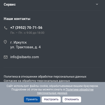
Сервис
Наши контакты
+7 (3952) 70-71-56
Пн. – Пт.: с 9:00 до 18:00
г. Иркутск
ул. Трактовая, д. 4
info@sibavto.com
Политика в отношении обработки персональных данных
Согласие на обработку персональных данных
Согласие на получение рекламных и информационных
Сайт использует файлы cookie, обрабатываемые вашим браузером.
материалов
Подробнее об этом вы можете узнать в
Политике обработки
персональных данных
.
© 2026 Все права защищены.
Принять
Настроить
Отклонить